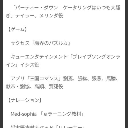
「パーティー・ダウン ケータリングはいつも大騒
ぎ」テイラー、メリンダ役
【ゲーム】
サクセス「魔界のパズルカ』
キューエンタテインメント「ブレイブソングオンラ
イン」イシス役
アプリ「三国ロマンス」劉焉、張紘、張燕、馬騰、
献帝・劉協、高順、賈詡役
【ナレーション】
Med-sophia 「ｅラーニング教材」
災害医療対応ベッド「リレーサー」