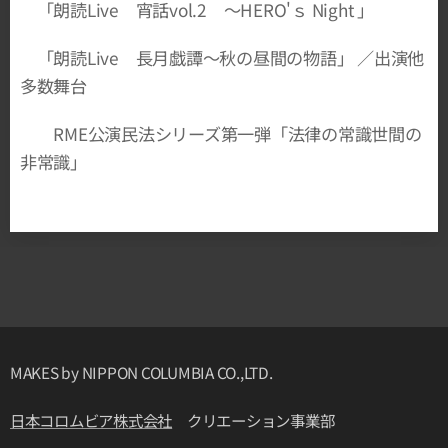
「朗読Live 宵話vol.2 ～HERO'ｓ Night 」
「朗読Live 長月戯譚～秋の昼間の物語」 ／出演他
多数舞台
RME公演民法シリーズ第一弾「法律の常識世間の
非常識」
MAKES by NIPPON COLUMBIA CO.,LTD.
日本コロムビア株式会社
クリエーション事業部