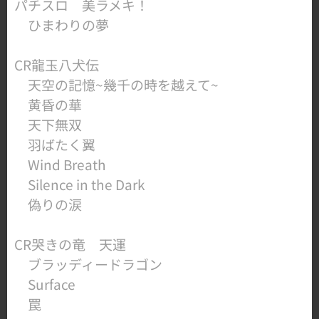
​パチスロ 美ラメキ！
ひまわりの夢
​CR龍玉八犬伝
天空の記憶~幾千の時を越えて~
黄昏の華
天下無双
羽ばたく翼
Wind Breath
Silence in the Dark
​ 偽りの涙
​CR哭きの竜 天運
ブラッディードラゴン
Surface
罠