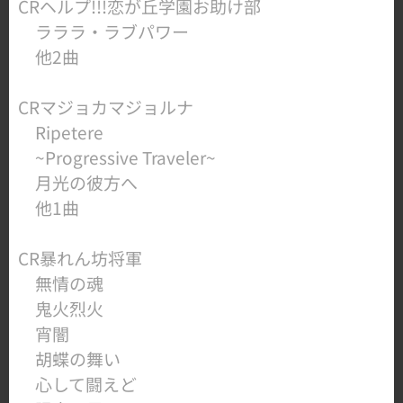
​CRヘルプ!!!恋が丘学園お助け部
ラララ・ラブパワー
他2曲
​CRマジョカマジョルナ
Ripetere
~Progressive Traveler~
​ 月光の彼方へ
​ 他1曲
​CR暴れん坊将軍
無情の魂
鬼火烈火
宵闇
胡蝶の舞い
心して闘えど