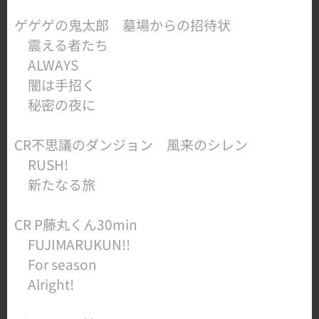
ゲゲゲの鬼太郎 墓場からの招待状
震える者たち
ALWAYS
闇は手招く
​ 秘密の夜に
​CR不思議のダンジョン 風来のシレン
RUSH!
​ 新たなる旅
​CR P藤丸くん30min
FUJIMARUKUN!!
For season
​ Alright!