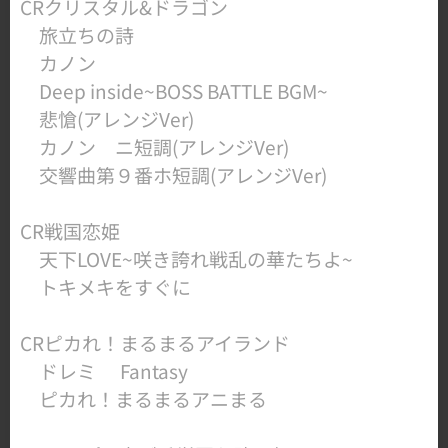
​CRクリスタル&ドラゴン
旅立ちの詩
カノン
Deep inside~BOSS BATTLE BGM~
悲愴(アレンジVer)
カノン ニ短調(アレンジVer)
​ 交響曲第９番ホ短調(アレンジVer)
​CR戦国恋姫
天下LOVE~咲き誇れ戦乱の華たちよ~
​ トキメキをすぐに
​CRピカれ！まるまるアイランド
ドレミ⭐︎Fantasy
​ ピカれ！まるまるアニまる