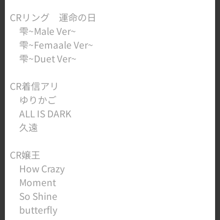
CRリング 運命の日
雫~Male Ver~
雫~Femaale Ver~
雫~Duet Ver~
​CR着信アリ
ゆりかご
ALL IS DARK
​ 久遠
CR嬢王
How Crazy
Moment
So Shine
butterfly