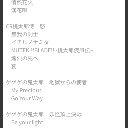
情熱花火
​ 漢花唄
​CR桃太郎侍 怒
無我の剣士
イチルノナミダ
MUTEKI!!BLADE!!~桃太郎疾風伝~
熾烈の先へ
​ 宴
ゲゲゲの鬼太郎 地獄からの使者
My Precious
​ Go Your Way
ゲゲゲの鬼太郎 妖怪頂上決戦
​ Be your light