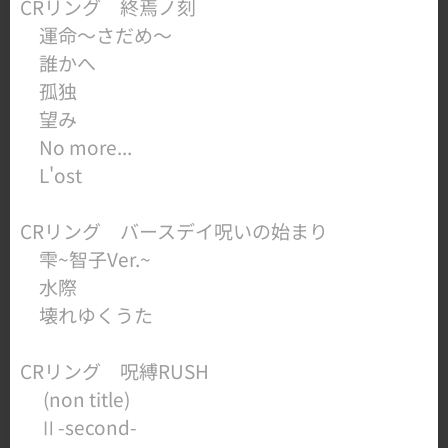
​CRリング 終焉ノ刻
運命〜さだめ〜
誰かへ
孤独
望み
No more...
​ L'ost
CRリング バースデイ呪いの始まり
雫~智子Ver.~
水際
​ 壊れゆくうた
​CRリング 呪縛RUSH
(non title)
Ⅱ-second-