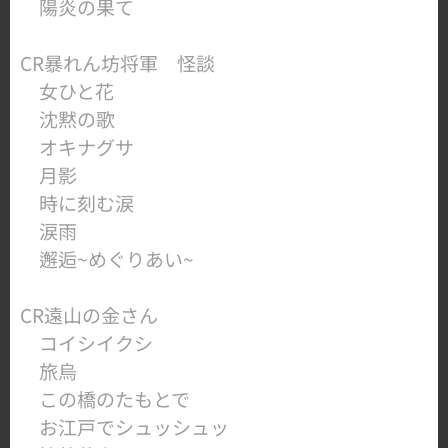
​ 陽炎の果て
CR暴れん坊将軍 怪談
女ひと花
沈黙の歌
オキナグサ
月影
時に刻む涙
涙雨
​ 邂逅~めぐりあい~
​CR遠山の金さん
コイシイクシ
旅烏
この橋のたもとで
お江戸でシュッシュッ