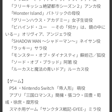
「フリーキッシュ絶望都市シーズン２」アンカ役
「Monster Island」パトリックの母役
「グリーンハウス・アカデミー」女子生徒役
「ビハインド・ユー －その「何か」は、鏡の中に
いる－」オリヴィア、アンジェラ役
「SHADOW MAN 〜シャドーマン〜」ネイサン役
「ラッキー」サラ役
「モンスター・オブ・ダイナスティ」蘇妲己／狐役
「ソード・オブ・ブラッド」阿箬 役
「ルーカスと魔法の青いドア」ルーカス役
【ゲーム】
PS4 ・Nintendo Switch 「帋人形」 萌役
アプリ「三国ロマンス」簡擁・張コウ・田豊・荀
彧・徐庶・糜芳役
スマホ用ゲーム「サンクタス戦記-GYEE-」ミラ役