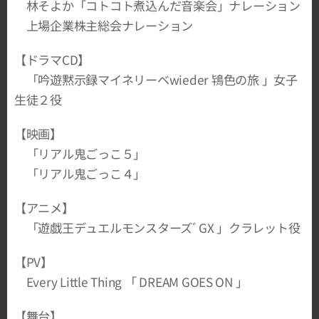
林そよか「コトコト煮込んだ音楽会」ナレーション
上場企業株主総会ナレーション
【ドラマCD】
「吟遊黙示録マイネリーベwieder 鴇色の旅 」女子
生徒２役
【映画】
「リアル鬼ごっこ５」
「リアル鬼ごっこ４」
【アニメ】
「遊戯王デュエルモンスターズﾞGX 」クラレット役
【PV】
Every Little Thing 「 DREAM GOES ON 」
【舞台】