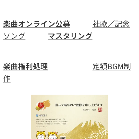
楽曲オンライン公募
社歌／記念
ソング
マスタリング
楽曲権利処理
定額BGM制
作